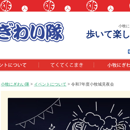
小牧に
歩いて楽
いて
てくてくこまき
小牧にぎわい隊と
小牧にぎわい隊
>
イベントについて
>
令和7年度小牧城見夜会