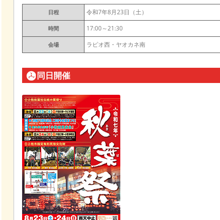
令和7年8月23日（土）
日程
17:00～21:30
時間
ラピオ西・ヤオカネ南
会場
同日開催