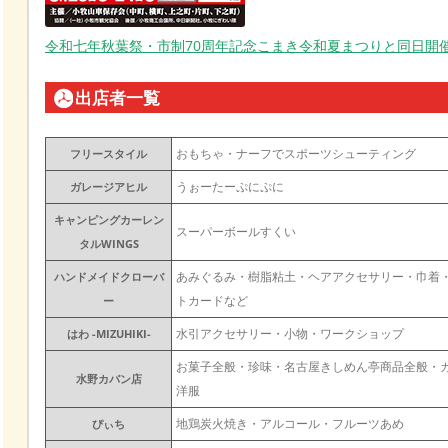
令和七年秋葉祭・市制70周年記念こまき令和夏まつりと同日開
出店者一覧
おもちゃ・ナーフでスポーツシューティング
フリースタイル
うぉーたーぷにぷに
ガレージアヒル
キャンピングカーレン
スーパーボールすくい
タルWINGS
あみぐるみ・樹脂粘土・ヘアアクセサリー・巾着
ハンドメイドクローバ
トカードなど
ー
水引アクセサリー・小物・ワークショップ
はわ -MIZUHIKI-
お菓子全般・珍味・名古屋きしめん亭商品全般・
水野カバン店
洋服
地鶏炭火焼き・アルコール・フルーツあめ
ぴぃち