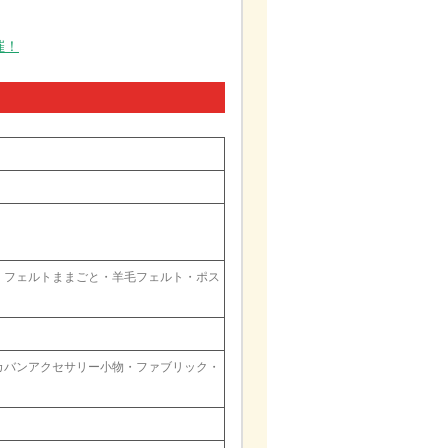
催！
・フェルトままごと・羊毛フェルト・ポス
カバンアクセサリー小物・ファブリック・