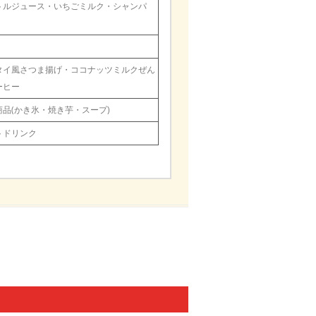
トルジュース・いちごミルク・シャンパ
タイ風さつま揚げ・ココナッツミルクぜん
ーヒー
品(かき氷・焼き芋・スープ)
トドリンク