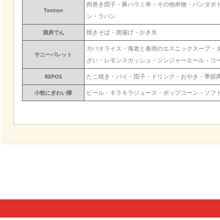
肉巻き団子・豚ハラミ串・その他串物・パンダボ
Tonton
ン・ラパン
焼きそば・唐揚げ・かき氷
酒房でん
ガパオライス・海老と春雨のエスニックスープ・
サニーパレット
ざい・レモンスカッシュ・ジンジャーエール・コ
たこ焼き・パイ・団子・ドリンク・おやき・季節商
REPOS
ビール・キラキラジュース・ポップコーン・ソフ
小牧にぎわい隊