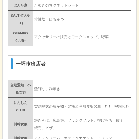
たぬきのマグネットシート
ぽんた庵
SALTH(ソル
常健塩・はちみつ
ス)
OSANPO
アクセサリーの販売とワークショップ、野菜
CLUB+
一坪市出店者
全建愛知 小
壁飾り、鍋敷き
牧支部
にんじん
契約農家の農産物・北海道産無農薬の豆・ｵｰｶﾞﾆｯｸ調味料
CLUB
焼きそば、広島焼、フランクフルト、揚げもち、餃子、
川﨑食販
焼売、ピザ、
アイスクリーム、ポテト＆ナゲット、ドリンク
川﨑食販