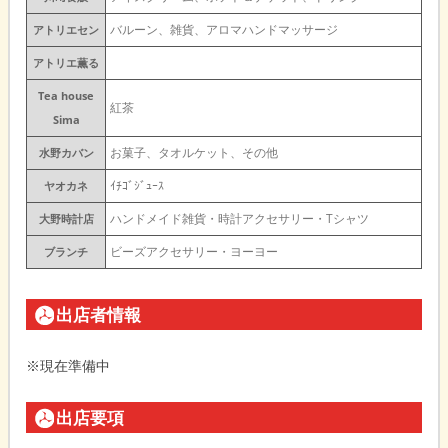
バルーン、雑貨、アロマハンドマッサージ
アトリエセン
アトリエ薫る
Tea house
紅茶
Sima
お菓子、タオルケット、その他
水野カバン
ｲﾁｺﾞｼﾞｭｰｽ
ヤオカネ
ハンドメイド雑貨・時計アクセサリー・Tシャツ
大野時計店
ビーズアクセサリー・ヨーヨー
ブランチ
出店者情報
※現在準備中
出店要項