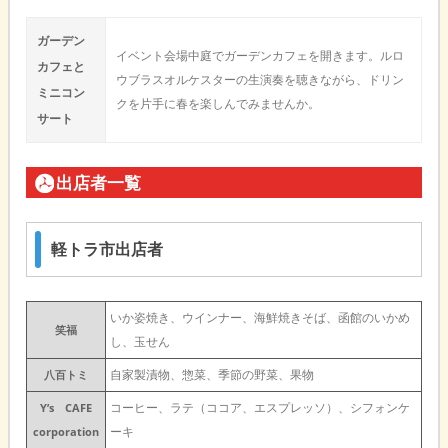
ガーデン
イベント会場中庭でガーデンカフェを開きます。ルロ
カフェと
ウブラスオルケスターの生演奏を聴きながら、ドリン
ミニコン
クを片手に春を楽しんでみませんか。
サート
出店者一覧
軽トラ市出店者
いか姿焼き、ウインナー、海鮮焼きそば、函館のいかめ
笑福
し、玉せん
自家製漬物、惣菜、季節の野菜、果物
八百トミ
コーヒー、ラテ（ココア、エスプレッソ）、シフォンケ
Y’s CAFE
ーキ
corporation