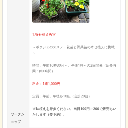
1.寄せ植え教室
～ポタジェのススメ・花苗と野菜苗の寄せ植えに挑戦
～
時間：午前10時30分～、午後1時～の2回開催（所要時
間：約1時間）
料金：1組1,000円
定員：午前、午後各10組（合計20組）
※鉢植えを持参ください。当日100円～200で販売もい
ワークシ
たします（要予約）
。
ョップ