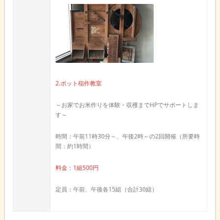
2.ポット稲作教室
～お家でお米作りを体験・収穫までHPでサポートしま
す～
時間：午前11時30分～、午後2時～の2回開催（所要時
間：約1時間）
料金：1組500円
定員：午前、午後各15組（合計30組）