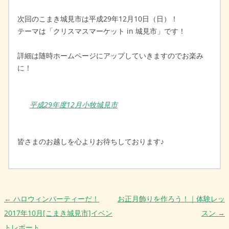
次回のこまき城見市は平成29年12月10日（日）！
テーマは「クリスマスマーケット in 城見市」です！
詳細は随時ホームページにアップしていきますのでお楽み
に！
平成29年度12月小牧城見市
皆さまのお越しを心よりお待ちしております♪
投稿ナビゲーション
←
ハロウィンパーティーだ！
お正月飾りを作ろう！｜体験レッ
2017年10月[こまき城見市]イベン
スン
→
トレポート