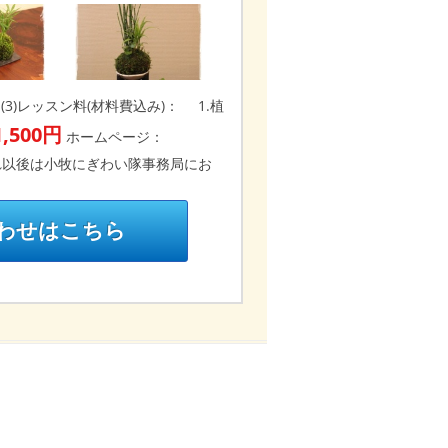
名~ (3)レッスン料(材料費込み)：
1.植
1,500円
ホームページ：
それ以後は小牧にぎわい隊事務局にお
い合わせはこちら