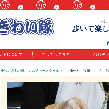
小牧に
歩いて楽
いて
てくてくこまき
小牧にぎわい隊と
小牧にぎわい隊
>
カルチャースクール
>
こけ玉作り 凛華~こころに飾