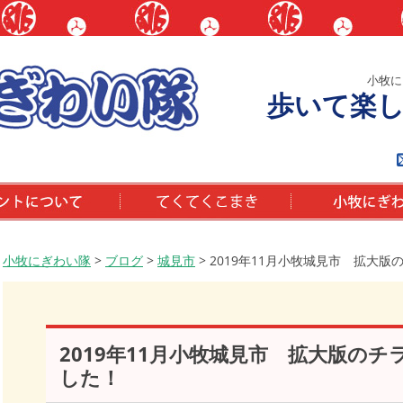
小牧に
歩いて楽
いて
てくてくこまき
小牧にぎわい隊と
小牧にぎわい隊
>
ブログ
>
城見市
>
2019年11月小牧城見市 拡大
2019年11月小牧城見市 拡大版の
した！