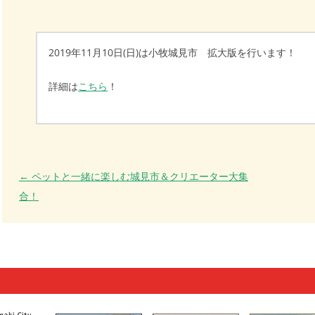
2019年11月10日(日)は小牧城見市 拡大版を行います！
詳細は
こちら
！
投稿ナビゲーション
←
ペットと一緒に楽しむ城見市＆クリエーター大集
合！