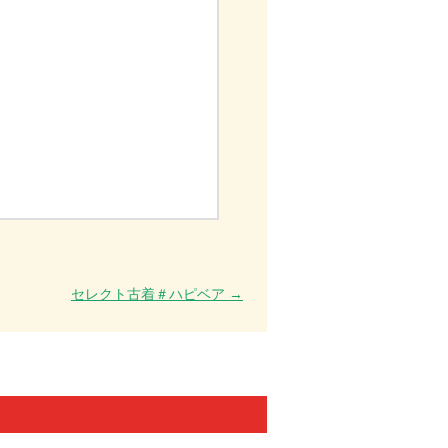
セレクト古着＃ハピベア
→