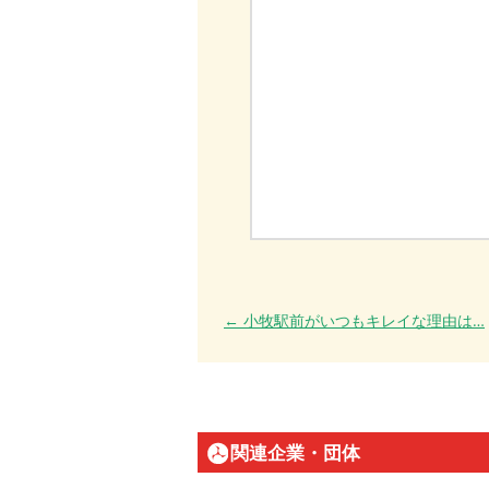
投稿ナビゲーション
←
小牧駅前がいつもキレイな理由は…
関連企業・団体