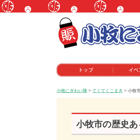
トップ
イベントにつ
小牧にぎわい隊
>
てくてくこまき
>
小牧
小牧市の歴史あ