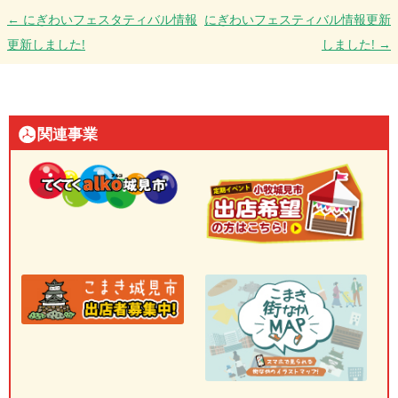
投稿ナビゲーション
←
にぎわいフェスタティバル情報
にぎわいフェスティバル情報更新
更新しました!
しました!
→
関連事業