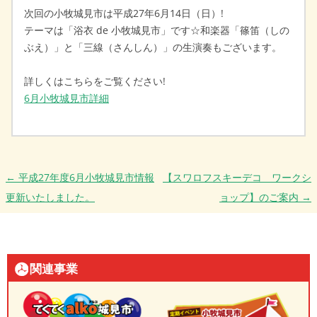
次回の小牧城見市は平成27年6月14日（日）!
テーマは「浴衣 de 小牧城見市」です☆和楽器「篠笛（しの
ぶえ）」と「三線（さんしん）」の生演奏もございます。
詳しくはこちらをご覧ください!
6月小牧城見市詳細
投稿ナビゲーション
←
平成27年度6月小牧城見市情報
【スワロフスキーデコ ワークシ
更新いたしました。
ョップ】のご案内
→
関連事業