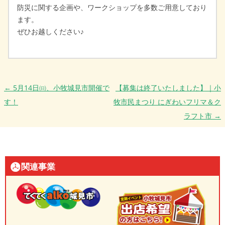
防災に関する企画や、ワークショップを多数ご用意しており
ます。
ぜひお越しください♪
投稿ナビゲーション
←
5月14日㈰、小牧城見市開催で
【募集は終了いたしました】｜小
す！
牧市民まつり にぎわいフリマ＆ク
ラフト市
→
関連事業