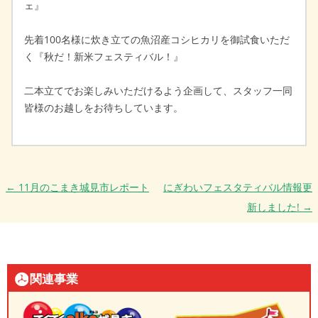
ェ』
先着100名様に炊き立ての魚沼産コシヒカリを御試食いただ
く『秋だ！新米フェスティバル！』
二本立てでお楽しみいただけるよう企画して、スタッフ一同
皆様のお越しをお待ちしています。
投稿ナビゲーション
←
11月のこまき城見市レポート
にぎわいフェスタティバル情報更
新しました!
→
関連事業